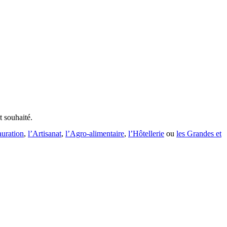
t souhaité.
auration
,
l’Artisanat
,
l’Agro-alimentaire
,
l’Hôtellerie
ou
les Grandes et