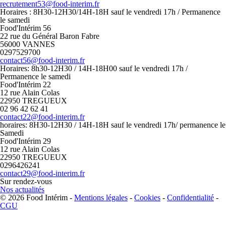
recrutement53@food-interim.fr
Horaires : 8H30-12H30/14H-18H sauf le vendredi 17h / Permanence
le samedi
Food'Intérim 56
22 rue du Général Baron Fabre
56000 VANNES
0297529700
contact56@food-interim.fr
Horaires: 8h30-12H30 / 14H-18H00 sauf le vendredi 17h /
Permanence le samedi
Food'Intérim 22
12 rue Alain Colas
22950 TREGUEUX
02 96 42 62 41
contact22@food-interim.fr
horaires: 8H30-12H30 / 14H-18H sauf le vendredi 17h/ permanence le
Samedi
Food'Intérim 29
12 rue Alain Colas
22950 TREGUEUX
0296426241
contact29@food-interim.fr
Sur rendez-vous
Nos actualités
© 2026 Food Intérim -
Mentions légales
-
Cookies
-
Confidentialité
-
CGU