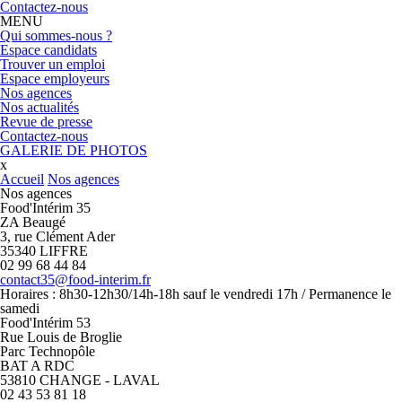
Contactez-nous
MENU
Qui sommes-nous ?
Espace candidats
Trouver un emploi
Espace employeurs
Nos agences
Nos actualités
Revue de presse
Contactez-nous
GALERIE DE PHOTOS
x
Accueil
Nos agences
Nos agences
Food'Intérim 35
ZA Beaugé
3, rue Clément Ader
35340 LIFFRE
02 99 68 44 84
contact35@food-interim.fr
Horaires : 8h30-12h30/14h-18h sauf le vendredi 17h / Permanence le
samedi
Food'Intérim 53
Rue Louis de Broglie
Parc Technopôle
BAT A RDC
53810 CHANGE - LAVAL
02 43 53 81 18