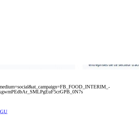
rute/?at_medium=social&at_campaign=FB_FOOD_INTERIM_-
zxgwmPEdbAr_SMLPgEuF5crGPB_0N7s
CGU