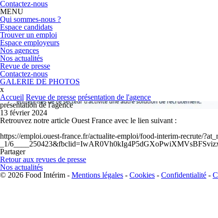
Contactez-nous
MENU
Qui sommes-nous ?
Espace candidats
Trouver un emploi
Espace employeurs
Nos agences
Nos actualités
Revue de presse
Contactez-nous
GALERIE DE PHOTOS
x
Accueil
Revue de presse
présentation de l'agence
présentation de l'agence
13 février 2024
Retrouvez notre article Ouest France avec le lien suivant :
https://emploi.ouest-france.fr/actualite-emploi/food-interim-rec
_1/6____250423&fbclid=IwAR0Vh0kIg4P5dGXoPwiXMVsBFSvi
Partager
Retour aux revues de presse
Nos actualités
© 2026 Food Intérim -
Mentions légales
-
Cookies
-
Confidentialité
-