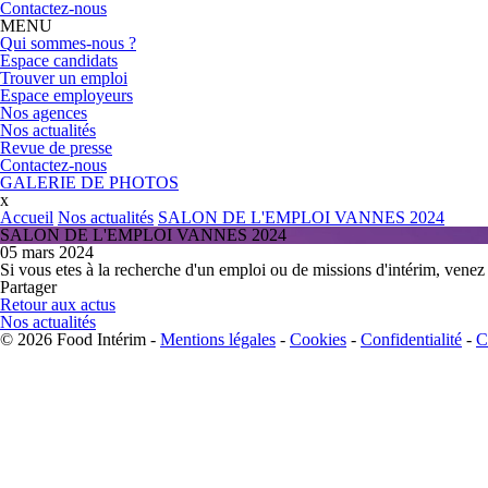
Contactez-nous
MENU
Qui sommes-nous ?
Espace candidats
Trouver un emploi
Espace employeurs
Nos agences
Nos actualités
Revue de presse
Contactez-nous
GALERIE DE PHOTOS
x
Accueil
Nos actualités
SALON DE L'EMPLOI VANNES 2024
SALON DE L'EMPLOI VANNES 2024
05 mars 2024
Si vous etes à la recherche d'un emploi ou de missions d'intérim, vene
Partager
Retour aux actus
Nos actualités
© 2026 Food Intérim -
Mentions légales
-
Cookies
-
Confidentialité
-