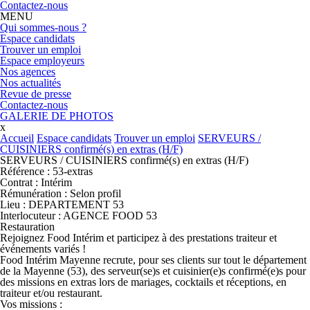
Contactez-nous
MENU
Qui sommes-nous ?
Espace candidats
Trouver un emploi
Espace employeurs
Nos agences
Nos actualités
Revue de presse
Contactez-nous
GALERIE DE PHOTOS
x
Accueil
Espace candidats
Trouver un emploi
SERVEURS /
CUISINIERS confirmé(s) en extras (H/F)
SERVEURS / CUISINIERS confirmé(s) en extras (H/F)
Référence :
53-extras
Contrat :
Intérim
Rémunération :
Selon profil
Lieu :
DEPARTEMENT 53
Interlocuteur :
AGENCE FOOD 53
Restauration
Rejoignez Food Intérim et participez à des prestations traiteur et
événements variés !
Food Intérim Mayenne recrute, pour ses clients sur tout le département
de la Mayenne (53), des serveur(se)s et cuisinier(e)s confirmé(e)s pour
des missions en extras lors de mariages, cocktails et réceptions, en
traiteur et/ou restaurant.
Vos missions :