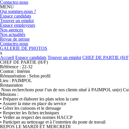
Contactez-nous
MENU
Qui sommes-nous ?
Espace candidats
Trouver un emploi
Espace employeurs
Nos agences
Nos actualités
Revue de presse
Contactez-nous
GALERIE DE PHOTOS
x
Accueil
Espace candidats
Trouver un emploi
CHEF DE PARTIE (H/F
CHEF DE PARTIE (H/F)
Référence :
22-32
Contrat :
Intérim
Rémunération :
Selon profil
Lieu :
PAIMPOL
Restauration
Nous recherchons pour l’un de nos clients situé à PAIMPOL un(e) Cuis
Missions :
• Préparer et élaborer les plats selon la carte
• Assurer la mise en place du service
• Gérer les cuissons et le dressage
• Respecter les fiches techniques
• Veiller au respect des normes HACCP
• Participer au nettoyage et à l’entretien du poste de travail
REPOS LE MARDI ET MERCREDI